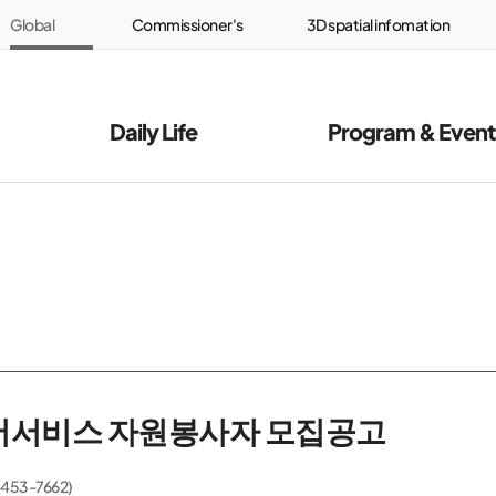
Global
Commissioner's
3D spatial infomation
Center
Office
service
구역 로고
Daily Life
Program & Event
국어서비스 자원봉사자 모집공고
53-7662)