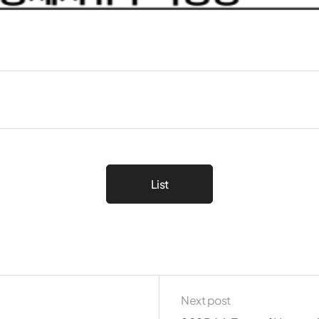
List
Next post