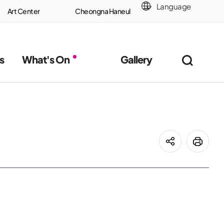
Language
Art Center
Cheongna Haneul
Incheon
Bridge
s
What's On
Gallery
통합검색
공유하기
프린