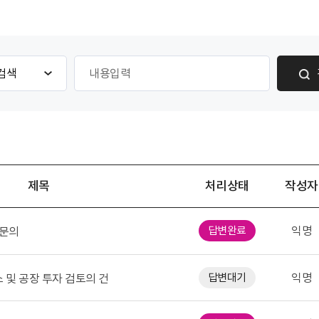
게
시
물
검
색
제목
처리상태
작성자
답변완료
익명
문의
답변대기
익명
 및 공장 투자 검토의 건