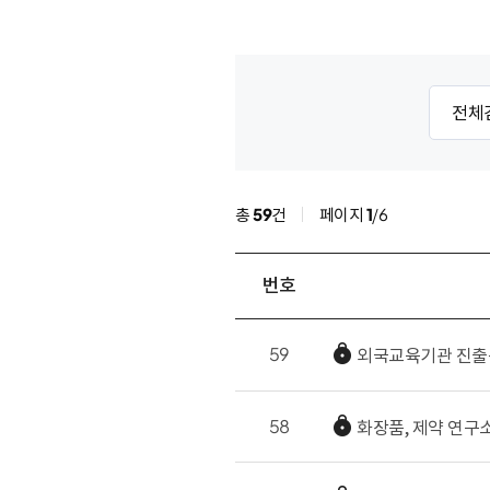
총
59
건
페이지
1
/6
번호
59
외국교육기관 진출
58
화장품, 제약 연구소