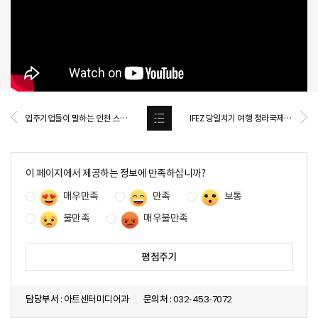
입주기업들이 말하는 인천 스타트업파크
IFEZ 당일치기 여행 청라국제도시
콘
텐
이 페이지에서 제공하는 정보에 만족하십니까?
츠
매우만족
만족
보통
만
족
불만족
매우불만족
도
조
사
담당부서
: 아트센터미디어과
문의처
: 032-453-7072