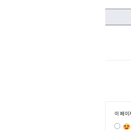
콘
텐
이 페이
츠
만
족