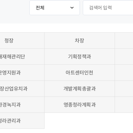
검
게
색
시
항
물
목
검
선
색
택
청장
차장
대재해관리단
기획정책과
운영지원과
아트센터인천
장산업유치과
개발계획총괄과
환경녹지과
영종청라계획과
청라관리과