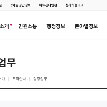
실
3차원 공간정보
아트센터인천
청라하늘대교
Z소개
민원소통
행정정보
분야별정보
업무
Z소개
조직안내
담당업무