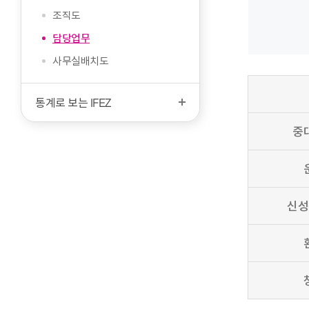
문
시
조직도
작
담당업무
사무실배치도
통계로 보는 IFEZ
중
신성