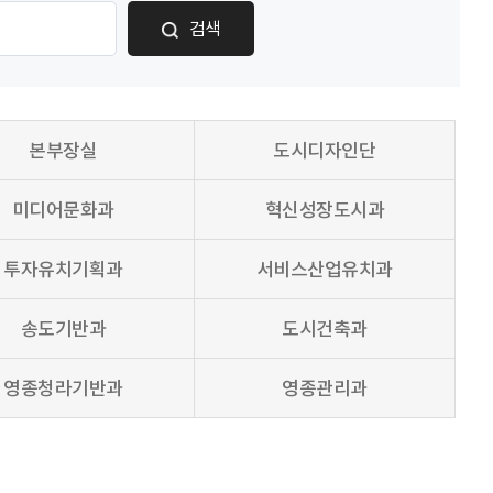
검색
본부장실
도시디자인단
미디어문화과
혁신성장도시과
투자유치기획과
서비스산업유치과
송도기반과
도시건축과
영종청라기반과
영종관리과