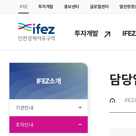
IFEZ
투자개발
홍보센터
글로벌센터
열린청장
IFEZ 인천경제자유구역
투자개발
IFE
담당
IFEZ소개
홈
IFE
기관안내
조직안내
본