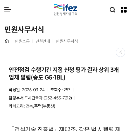
IFEZ 인천경제자유구역
통합검
메뉴 열기
민원사무서식
홈
민원소통
민원안내
민원사무서식
공
본
문
안전점검 수행기관 지정 신청 평가 결과 상위 3개
시
업체 알림(송도 G5-1BL)
작
작성일
: 2026-03-24
조회수
: 257
담당부서
도시건축과 (032-453-7212)
카테고리
: 건축/주택(부동산)
「
건설기술 진흥법
」
제
62
조
,
같은 법 시행령 제