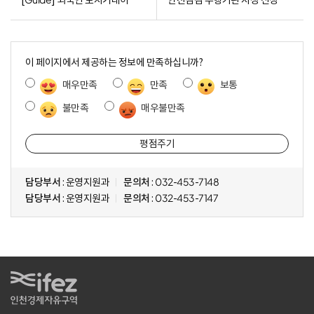
[Guide] 외국인 토지거래허가 서식 Land Transaction Permit for Foreigners
안전점검 수행기관 지정 신청 평가 결과 상위 3개 업체 알림(송도 G5-11BL)
콘
텐
이 페이지에서 제공하는 정보에 만족하십니까?
츠
매우만족
만족
보통
만
족
불만족
매우불만족
도
조
사
담당부서
: 운영지원과
문의처
: 032-453-7148
담당부서
: 운영지원과
문의처
: 032-453-7147
IFEZ 인천경제자유구역