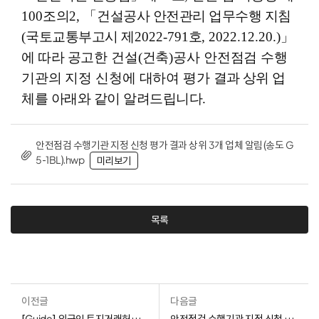
100
조의
2,
「
건설공사 안전관리 업무수행 지침
(
국토교통부고시 제
2022-791
호
, 2022.12.20.)
」
에 따라
공고한 건설
(
건축
)
공사 안전점검 수행
기관의 지정 신청에 대하여 평가 결과
상위 업
체를 아래와 같이 알려드립니다
.
안전점검 수행기관 지정 신청 평가 결과 상위 3개 업체 알림(송도 G
5-1BL).hwp
미리보기
목록
이전글
다음글