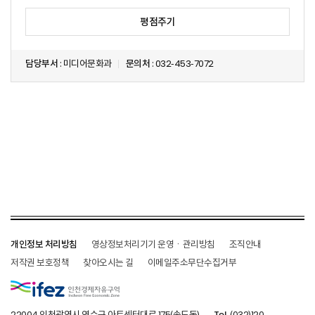
조
사
담당부서
: 미디어문화과
문의처
: 032-453-7072
개인정보 처리방침
영상정보처리기기 운영ㆍ관리방침
조직안내
저작권 보호정책
찾아오시는 길
이메일주소무단수집거부
22004 인천광역시 연수구 아트센터대로 175(송도동)
Tel
(032)120