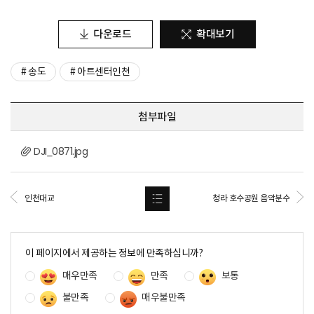
다운로드
확대보기
# 송도
# 아트센터인천
첨부파일
DJI_0871.jpg
인천대교
청라 호수공원 음악분수
콘
텐
이 페이지에서 제공하는 정보에 만족하십니까?
츠
매우만족
만족
보통
만
족
불만족
매우불만족
도