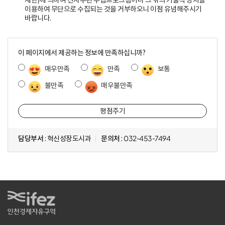
제한)에 의하여 전자우편 수집프로그램이나 그 밖의 기술적 장치를
이용하여 무단으로 수집되는 것을 거부하오니 이점 유념해주시기
바랍니다.
콘
텐
이 페이지에서 제공하는 정보에 만족하십니까?
츠
매우만족
만족
보통
만
족
불만족
매우불만족
도
조
사
담당부서
: 혁신성장도시과
문의처
: 032-453-7494
IFEZ 인천경제자유구역