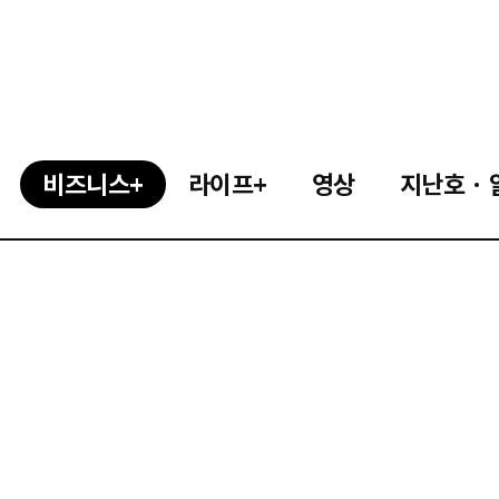
비즈니스+
라이프+
영상
지난호 · 