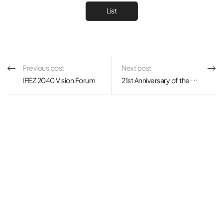
List
Previous post
Next post
IFEZ 2040 Vision Forum
21st Anniversary of the Opening of Incheon Free Economic Zone Authority