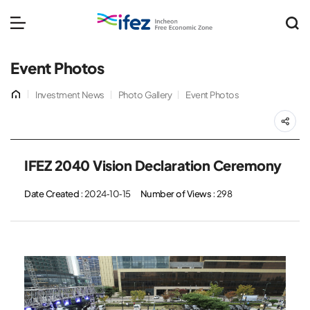
IFEZ 인천경제자유구역 
메뉴 열기
Event Photos
홈
Investment News
Photo Gallery
Event Photos
공
IFEZ 2040 Vision Declaration Ceremony
Date Created
: 2024-10-15
Number of Views
: 298