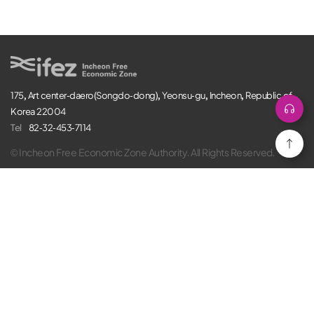
175, Art center-daero(Songdo-dong), Yeonsu-gu, Incheon, Republic of
Korea 22004
Tel
82-32-453-7114
© Incheon Free Economic Zone Authority. All Rights Reserved.
Receive IFEZ investment news easily by e-mail
Subscribe