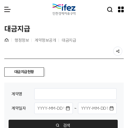
IFEZ 인천경제자유구역
통합검
메뉴 열기
대금지급
홈
행정정보
계약정보공개
대금지급
공
본
대금지급현황
문
시
작
계약명
계약일자
~
계
약
종
검색
료