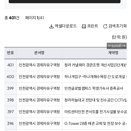
일
자
총
401
건
페이지
1
/41
엑셀다운로드
프린트
검색초기화
(단위: 원)
번호
관서명
계약명
401
인천광역시 경제자유구역청
청라 커낼웨이 경관조명 개선사업(3단계)(연
400
인천광역시 경제자유구역청
하나개입구~하나개해수욕장 간 도로개설 전기
399
인천광역시 경제자유구역청
인천글로벌캠퍼스 학생기숙사 증축공사
398
인천광역시 경제자유구역청
청라하늘대교 전망대 및 친수공간 CCTV설비
397
인천광역시 경제자유구역청
아트센터인천 콘서트홀 전기시설물 보수공사
396
인천광역시 경제자유구역청
G-Tower 28층 배관 교체 및 천장 보수 공사