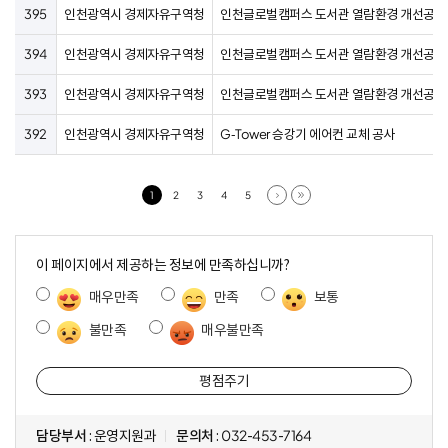
395
인천광역시 경제자유구역청
인천글로벌캠퍼스 도서관 열람환경 개선공사(
394
인천광역시 경제자유구역청
인천글로벌캠퍼스 도서관 열람환경 개선공사(
393
인천광역시 경제자유구역청
인천글로벌캠퍼스 도서관 열람환경 개선공사
392
인천광역시 경제자유구역청
G-Tower 승강기 에어컨 교체 공사
다음
마지막
1
2
3
4
5
콘
텐
이 페이지에서 제공하는 정보에 만족하십니까?
츠
매우만족
만족
보통
만
족
불만족
매우불만족
도
조
사
담당부서
: 운영지원과
문의처
: 032-453-7164