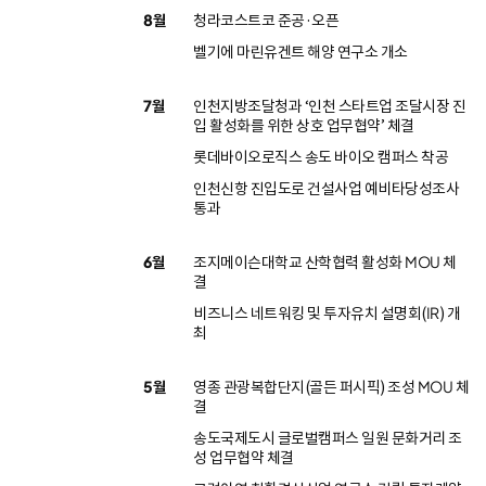
8월
청라코스트코 준공·오픈
벨기에 마린유겐트 해양 연구소 개소
7월
인천지방조달청과 ‘인천 스타트업 조달시장 진
입 활성화를 위한 상호 업무협약’ 체결
롯데바이오로직스 송도 바이오 캠퍼스 착공
인천신항 진입도로 건설사업 예비타당성조사
통과
6월
조지메이슨대학교 산학협력 활성화 MOU 체
결
비즈니스 네트워킹 및 투자유치 설명회(IR) 개
최
5월
영종 관광복합단지(골든 퍼시픽) 조성 MOU 체
결
송도국제도시 글로벌캠퍼스 일원 문화거리 조
성 업무협약 체결