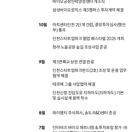
바이오공정인력양성센터 개소식
삼성바이오로직스 제3캠퍼스 투자계약 체결
10월
아트센터인천 2단계 건립, 중앙투자심사(행안
부) 통과
인천스타트업파크 붐업 페스티벌 2025 개최
청라 노을공원 숲길 조성사업 준공
9월
제3연륙교 상판 연결 완료
인천스타트업파크펀드(2호) 조성 및 운용 업무
협약 체결
테르메 그룹 사업협약 체결
인천신항 진입도로 지하차도(지하차도) 기본
및 실시설계 용역 착수
8월
와이엠티 주식회사, 송도 R&D센터 준공
7월
인터비즈 바이오 파트너링 & 투자포럼 참가·IR