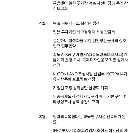
구읍뱃터 일원 주차장 확충 사전타당성 용역 착
수보고회
4월
독일 싸토리우스 회장단 접견
일본 투자기업 최고경영자 초청 간담회
골든하버 활성화를 위한 인천항만공사와 상호
협력 업무협약
송도 6·8공구 개발사업(송도랜드마크시티) 개
발계획 변경 고시, 국제디자인공모 최종 설계사
선정
K-CON LAND 조성사업 산업부-KOTRA 투자
유치상품화 프로젝트 선정
기업인 초청 강화남단 설명회 개최
영종국제도시 경제자유구역 확대 기본구상 및
타당성조사 용역 중간보고회
3월
청라의료복합타운 교육연구시설 건축허가 완
료
IFEZ 투자기업 최고경영자 초청 정책간담회 개