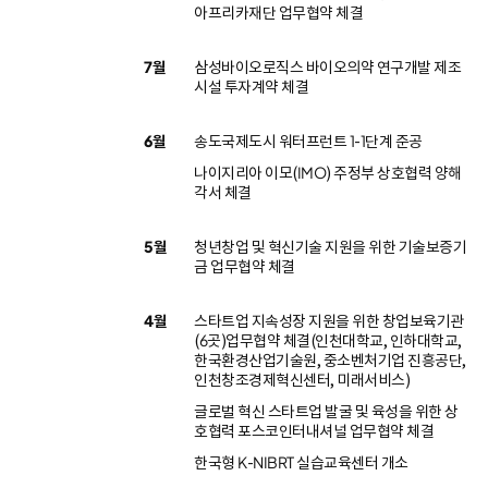
아프리카재단 업무협약 체결
7월
삼성바이오로직스 바이오의약 연구개발 제조
시설 투자계약 체결
6월
송도국제도시 워터프런트 1-1단계 준공
나이지리아 이모(IMO) 주정부 상호협력 양해
각서 체결
5월
청년창업 및 혁신기술 지원을 위한 기술보증기
금 업무협약 체결
4월
스타트업 지속성장 지원을 위한 창업보육기관
(6곳)업무협약 체결(인천대학교, 인하대학교,
한국환경산업기술원, 중소벤처기업 진흥공단,
인천창조경제혁신센터, 미래서비스)
글로벌 혁신 스타트업 발굴 및 육성을 위한 상
호협력 포스코인터내셔널 업무협약 체결
한국형 K-NIBRT 실습교육센터 개소