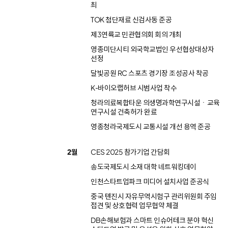
최
TOK 첨단재료 신검사동 준공
제3연륙교 민관협의회 회의 개최
영종미단시티 외국학교법인 우선협상대상자
선정
달빛공원 RC 스포츠 경기장 조성공사 착공
K-바이오랩허브 시범사업 착수
청라의료복합타운 의생명과학연구시설ㆍ교육
연구시설 건축허가 완료
영종청라국제도시 교통시설 개선 용역 준공
2월
CES 2025 참가기업 간담회
송도국제도시 소재 대학 네트워킹데이
인천스타트업파크 미디어 설치사업 준공식
중국 톈진시 자유무역시험구 관리위원회 주임
접견 및 상호협력 업무협약 체결
DB손해보험과 스마트 인슈어테크 분야 혁신