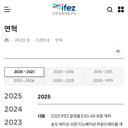
IFEZ 인천경제자유구역
통합검
메뉴 열기
연혁
홈
IFEZ소개
기관안내
연혁
공
본
2025 ~ 2021
2020 ~ 2016
2015 ~ 2011
문
시
2010 ~ 2006
2005 ~ 2001
2000 ~ 1979
작
2025
2025
2024
12월
2025 IFEZ 글로벌 ESG-AX 포럼 개최
2023
송도 바이오 오픈 이노베이션 라운드테이블 개