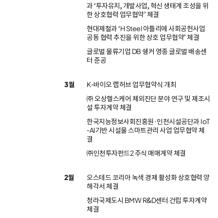
과 ‘투자유치, 개발사업, 혁신 생태계 조성을 위
한 상호협력 업무협약’ 체결
현대제철과 ‘H Steel 아틀리에 사회공헌사업
공동 협력 추진을 위한 상호 업무협약’ 체결
글로벌 물류기업 DB 쉥커 영종 글로벌 배송센
터 준공
3월
K-바이오 랩허브 업무협약식 개최
㈜ 오상헬스케어 체외진단 분야 연구 및 제조시
설 투자계약 체결
한국지능정보사회진흥원·인천시설공단과 IoT
-AI기반 시설물 스마트관리 사업 업무협약 체
결
㈜인천투자펀드2 주식 매매계약 체결
2월
오스테드 코리아 녹색 경제 활성화 상호협력 양
해각서 체결
청라국제도시 BMW R&D센터 건립 투자계약
체결