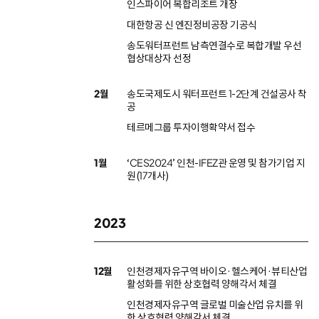
인스파이어 복합리조트 개장
대한항공 신 엔진정비공장 기공식
송도워터프런트 남측연결수로 복합개발 우선
협상대상자 선정
2월
송도국제도시 워터프런트 1-2단계 건설공사 착
공
테르메그룹 투자이행확약서 접수
1월
‘CES2024’ 인천-IFEZ관 운영 및 참가기업 지
원(17개사)
2023
12월
인천경제자유구역 바이오·헬스케어·뷰티산업
활성화를 위한 상호협력 양해각서 체결
인천경제자유구역 글로벌 미술산업 유치를 위
한 상호협력 양해각서 체결