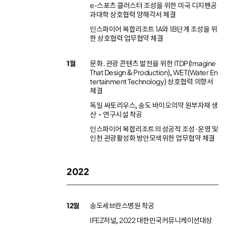
e-스포츠 클러스터 조성을 위한 미국 디지펜공
과대학 상호협력 양해각서 체결
인스파이어 복합리조트 1A와 1B단계 조성을 위
한 상호협력 업무협약 체결
1월
문화․관광 콘텐츠 발전을 위한 ITDP(Imagine
That Design & Production), WET(Water En
tertainment Technology) 상호협력 의향서
체결
독일 싸토리우스, 송도 바이오의약 원부자재 생
산‧연구시설 착공
인스파이어 복합리조트의 성공적 조성·운영 및
인천 관광활성화 방안모색위한 업무협약 체결
2022
12월
송도세브란스병원 착공
IFEZ저널, 2022 대한민국커뮤니케이션대상