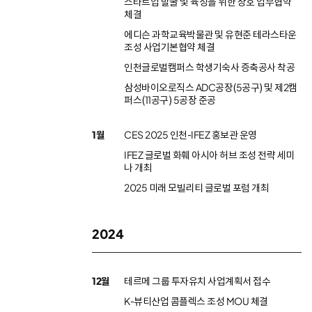
스타트업 발굴 및 육성을 위한 상호 업무협약
체결
에디슨 과학교육박물관 및 유현준 테라스타운
조성 사업기본협약 체결
인천글로벌캠퍼스 학생기숙사 증축공사 착공
삼성바이오로직스 ADC공장(5공구) 및 제2캠
퍼스(11공구) 5공장 준공
1월
CES 2025 인천-IFEZ 홍보관 운영
IFEZ 글로벌 화훼 아시아 허브 조성 전략 세미
나 개최
2025 미래 모빌리티 글로벌 포럼 개최
2024
12월
테르메 그룹 투자유치 사업계획서 접수
K-뷰티산업 콤플렉스 조성 MOU 체결