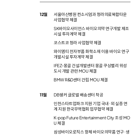
12월
서울아산병원 컨소시엄과 청라의료복합타운
사업협약 체결
SK바이오사이언스 바이오의약 연구개발 제조
시설 투자계약 체결
코스트코 청라 사업협약 체결
와이엠티 전자부품 화학소재 이용 바이오 연구
개발시설 투자계약 체결
IFEZ-몽골 건설개발센터 몽골 쿠싱밸리 위성
도시 개발 관련 MOU 체결
BMW R&D센터 건립 MOU 체결
11월
DB쉥커 글로벌 배송센터 착공
인천스타트업파크 지원 기업 국내·외 실증 연
계 지원 한국무역협회 업무협약 체결
K-pop Future Entertainment City 조성 MO
U 체결
삼성바이오로직스 항체 바이오의약품 연구·생