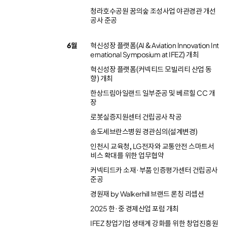
청라호수공원 꿈의숲 조성사업 야관경관 개선
공사 준공
6월
혁신성장 플랫폼(AI & Aviation Innovation Int
ernational Symposium at IFEZ) 개최
혁신성장 플랫폼(커넥티드 모빌리티 산업 동
향) 개최
한상드림아일랜드 일부준공 및 베르힐 CC 개
장
로봇실증지원센터 건립공사 착공
송도세브란스병원 경관심의(설계변경)
인천시 교육청, LG전자와 교통안전 스마트서
비스 확대를 위한 업무협약
커넥티드카 소재·부품 인증평가센터 건립공사
준공
경원재 by Walkerhill 브랜드 론칭 리셉션
2025 한·중 경제산업 포럼 개최
IFEZ 창업기업 생태계 강화를 위한 창업진흥원