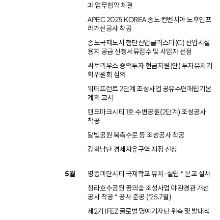
과 업무협약 체결
APEC 2025 KOREA 송도 컨벤시아 노후인프
라개선공사 착공
송도국제도시 첨단산업클러스터(C) 산업시설
용지 공급 신청서류접수 및 사업자 선정
싸토리우스 증액투자 현금지원(안) 투자유치기
획위원회 심의
워터프런트 2단계 조성사업 공유수면매립기본
계획 고시
랜드마크시티 1호 수변공원(2단계) 조성공사
착공
달빛공원 북측수로 등 조성공사 착공
강화남단 경제자유구역 지정 신청
5월
영종미단시티 국제학교 유치·설립 * 본교 실사
청라호수공원 꿈의숲 조성사업 야관경관 개선
공사 착공 * 공사 준공 (‘25.7월)
제2기 IFEZ 글로벌 명예기자단 위촉 및 발대식