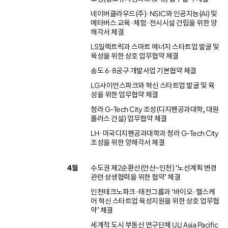
네이버클라우드(주)·NSIC와 인공지능(AI) 및
메타버스 교육·체험·전시시설 건립을 위한 양
해각서 체결
LS일렉트릭과 스마트 에너지 스타트업 발굴 및
육성을 위한 상호 업무협약 체결
송도 6·8공구 개발사업 기본협약 체결
LG사이언스파크와 혁신 스타트업 발굴 및 육
성을 위한 업무협약 체결
청라 G-Tech City 조성(디지펜공과대학, 대원
플러스 건설) 업무협약 체결
LH·미국디지펜공과대학과 청라 G-Tech City
조성을 위한 양해각서 체결
4월
수도권 제2순환선(안산~인천) ‘노선계획 변경
관련 상생협력을 위한 협약’ 체결
인천테크노파크·태전그룹과 ‘바이오·헬스케
어 혁신 스타트업 육성지원을 위한 상호 업무협
약’ 체결
세계적 도시 부동산 연구단체 ULI Asia Pacific