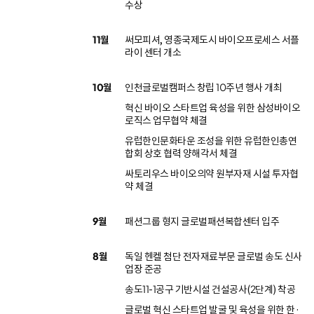
수상
11월
써모피셔, 영종국제도시 바이오프로세스 서플
라이 센터 개소
10월
인천글로벌캠퍼스 창립 10주년 행사 개최
혁신 바이오 스타트업 육성을 위한 삼성바이오
로직스 업무협약 체결
유럽한인문화타운 조성을 위한 유럽한인총연
합회 상호 협력 양해각서 체결
싸토리우스 바이오의약 원부자재 시설 투자협
약 체결
9월
패션그룹 형지 글로벌패션복합센터 입주
8월
독일 헨켈 첨단 전자재료부문 글로벌 송도 신사
업장 준공
송도11-1공구 기반시설 건설공사(2단계) 착공
글로벌 혁신 스타트업 발굴 및 육성을 위한 한·