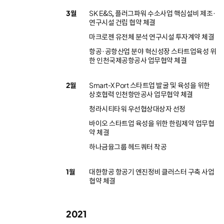
3월
SK E&S, 플러그파워 수소사업 핵심설비 제조·
연구시설 건립 협약 체결
마크로젠 유전체 분석 연구시설 투자계약 체결
항공·공항산업 분야 혁신성장 스타트업육성 위
한 인천국제공항공사 업무협약 체결
2월
Smart-X Port 스타트업 발굴 및 육성을 위한
상호협력 인천항만공사 업무협약 체결
청라시티타워 우선협상대상자 선정
바이오 스타트업 육성을 위한 한림제약 업무협
약 체결
하나금융그룹 헤드쿼터 착공
1월
대한항공 항공기 엔진정비 클러스터 구축 사업
협약 체결
2021