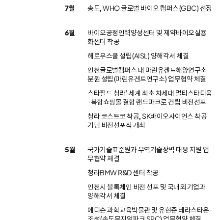
7월
송도, WHO 글로벌 바이오 캠퍼스(GBC) 선정
6월
바이오공정인력양성센터 및 제약바이오실용
화센터 착공
해로우스쿨 설립(AISL) 양해각서 체결
인천글로벌캠퍼스 내 마린유겐트해양연구소
분원 설립(마린유겐트연구소) 업무협약 체결
스타필드 청라’ 세계 최초 차세대 멀티스타디움
·복합쇼핑몰 결합 랜드마크로 건립 비전선포
청라 코스트코 착공, SK바이오사이언스 착공
기념 비전선포식 개최
5월
국가기술표준원과 무역기술장벽 대응 지원 업
무협약 체결
청라BMW R&D 센터 착공
인천시 블록체인 비전 선포 및 국내외 기업과
양해각서 체결
에디슨 과학교육박물관 및 유현준 테라스타운
조성(송도뮤지엄파크 SPC) 업무협약 체결