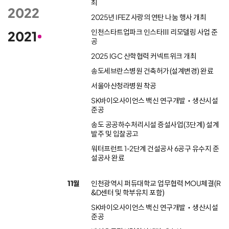
최
2022
2025년 IFEZ 사랑의 연탄 나눔 행사 개최
인천스타트업파크 인스타Ⅲ 리모델링 사업 준
2021
공
2025 IGC 산학협력 커넥트위크 개최
송도세브란스병원 건축허가(설계변경) 완료
서울아산청라병원 착공
SK바이오사이언스 백신 연구개발‧생산시설
준공
송도 공공하수처리시설 증설사업(3단계) 설계
발주 및 입찰공고
워터프런트 1-2단계 건설공사 6공구 유수지 준
설공사 완료
11월
인천광역시 퍼듀대학교 업무협력 MOU체결(R
&D센터 및 학부유치 포함)
SK바이오사이언스 백신 연구개발‧생산시설
준공