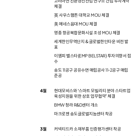
고려아연 친환경신산업 연구소 건립 투자계약
체결
英 사우스햄튼 대학교 MOU 체결
美 메네스음대 MOU 체결
영종 항공복합문화시설 조성 MOU 체결
세계한인무역단지 & 글로벌한인타운 비전 발
표
이엠피 벨스타(EMP BELSTAR) 투자의향서 접
수
송도 11공구 공유수면 매립공사 11-2공구 매립
준공
4월
현대모비스와 ‘스마트 모빌리티 분야 스타트업
육성지원을 위한 상호 업무협약’ 체결
BMW 청라 R&D센터 개소
마크로젠 송도글로벌지놈센터 착공
3월
커넥티드카 소재부품 인증평가센터 착공