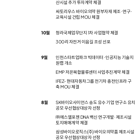
산시설 추가 투자계약 체결
싸토리우스 바이오의약 원부자재 제조·연구·
교육시설 건립 MOU 체결
10월
청라국제업무단지 1차 사업협약 체결
300리 자전거 이음길 조성 선포
9월
인천스타트업파크 빅데이터·인공지능 기술지
원랩 개소
EMP 저온복합물류센터 사업추진계약 체결
IFEZ- 현대자동차그룹 전기차 충전인프라 구
축 MOU 체결
8월
SK바이오사이언스 송도 유수 기업 연구소 유치
공모 우선협상대상자 선정
㈜에스엘포젠 DNA 백신 연구개발·제조시설
토지매매계약 체결
삼성바이오로직스(주) 바이오의약품 제조시설
공모 우선협상대상자 선정