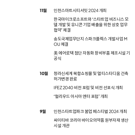
11월
인천스마트시티서밋 2024 개최
한국마이크로소프트와 ‘스타트업 비즈니스 모
델 개발 및 유니콘 기업 배출을 위한 상호 업무
협약’ 체결
송도국제업무단지 스파크플렉스 개발사업 M
OU 체결
美 에어로텍 첨단 자동화 장비부품 제조시설 기
공식
10월
청라신세계 복합쇼핑몰 및 멀티스타디움 건축
허가변경 완료
IFEZ 2040 비전 포럼 및 비전 선포식 개최
‘헐리우드 아시아 엔터 포럼’ 개최
9월
인천스타트업파크 붐업 페스티벌 2024 개최
싸이티바 코리아 바이오의약품 원부자재 생산
시설 개관