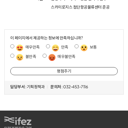
스카이로지스 첨단항공물류센터 준공
콘
텐
이 페이지에서 제공하는 정보에 만족하십니까?
츠
매우만족
만족
보통
만
족
불만족
매우불만족
도
조
사
담당부서
: 기획정책과
문의처
: 032-453-7116
IFEZ 인천경제자유구역