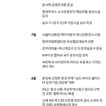
운서역 공영주차장 준공
현대모비스 수소연료전지 핵심부품 생산시설
유치
송도 11-1공구 1단계 기반시설 공사 착공
7월
서울아산병원 케이티엔지 하나은행 컨소시엄
청라의료복합타운 우선협상대상자 선정
큰무리마을~하나개입구 간 도로개설공사 준공
K바이오 랩허브 국가 공모사업 유치
써모피셔 사이언티픽 바이오 프로세스 디자인
센터 개소
6월
문승욱 산업부 장관 주재 “송도 바이오 클러스
터 입주기업 간담회”개최
IFEZ- 중국 산둥 자유무역시험구 칭다오구역
간 교류·협력 MOU 체결
규제 샌드박스(마크로젠 유전자 검사 소비자 직
접 의뢰) 실증특례사업 착수