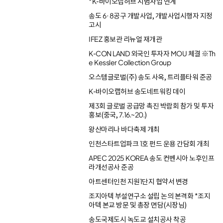
*K-바이오랩허브 시범사업 연계
송도 6·8공구 개발사업, 개발사업시행자 지정
고시
IFEZ 홍보관 리뉴얼 재개관
K-CON LAND 외국인 투자자 MOU 체결 ※Th
e Kessler Collection Group
오스템글로벌(주) 송도 사옥, 트리플타워 준공
K-바이오랩허브 송도네트워킹 데이
제3회 글로벌 공급망 촉진 박람회 참가 및 투자
홍보(중국, 7.16.~20.)
왕산마리나 바다축제 개최
인천스타트업파크 1호 펀드 운용 간담회 개최
APEC 2025 KOREA 송도 컨벤시아 노후인프
라개선공사 준공
아트센터인천 지원1단지 협약서 변경
조지아텍 부설연구소 설립 논의 본격화 *조지
아텍 본교 방문 및 총장 면담(시장님)
송도국제도시 녹도교 설치공사 착공