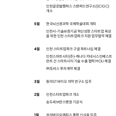
인천글로벌캠퍼스 스탠퍼드연구소(SCIGC)
개소
5월
한국뇌신경과학 국제학술대회 개최
인천시-기술보증기금 혁신성장 스타트업 육성
을 위한 인천 스타트업파크 지원 업무협약 체결
4월
인천 스타트업파크 구글 파트너십 체결
인천스마트시티(주)-캐나다 키네시스인베스트
먼트 간 스마트시티 기술 수출 협력 MOU 체결
㈜토비스 투자계약 체결
3월
동아ST 바이오 의약 연구소 입주
2월
인천스타트업파크 개소
송도세브란스병원 기공식
1월
삼성바이오에피스 통합 신사옥 입주