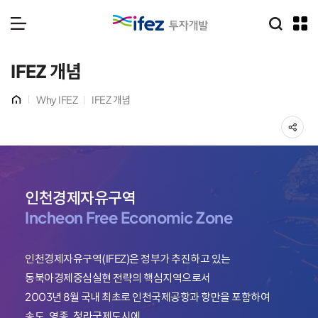
통합검
IFEZ 인천경제자유구역 로
메뉴 열기
IFEZ 개념
홈
Why IFEZ
IFEZ 개념
공
인천경제자유구역
Incheon Free Economic Zone
인천경제자유구역(IFEZ)은 정부가 추진하고 있는
동북아경제중심실현 전략의 핵심지역으로서
2003년 8월 국내 최초로 인천국제공항과 항만을 포함하여
송도, 영종, 청라국제도시에