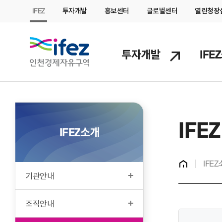
IFEZ
투자개발
홍보센터
글로벌센터
열린청장
IFEZ 인천경제자유구역
투자개발
IFE
IFE
IFEZ소개
홈
IFE
기관안내
조직안내
본