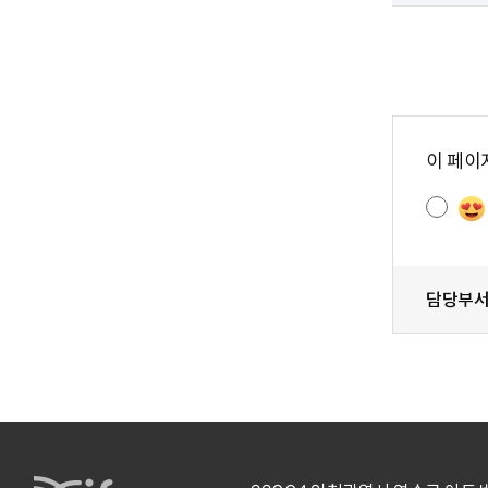
콘
텐
이 페이
츠
만
족
도
조
사
담당부
IFEZ 인천경제자유구역