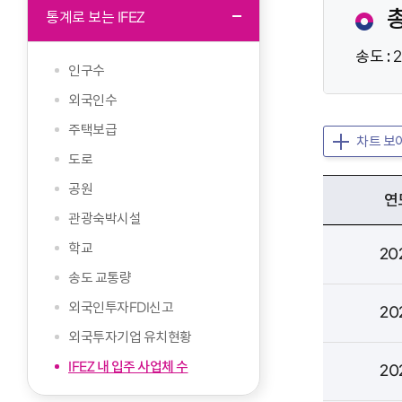
문
총
통계로 보는 IFEZ
시
작
송도 : 
인구수
외국인수
주택보급
차트 보
도로
공원
연
관광숙박시설
학교
20
송도 교통량
외국인투자FDI신고
20
외국투자기업 유치현황
IFEZ 내 입주 사업체 수
20