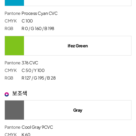
Pantone
Process Cyan CVC
CMYK
C 100
RGB
R 0 / G 160 / B 198
ifez Green
Pantone
376 CVC
CMYK
C 50 / Y 100
RGB
R 127 / G 195 / B 28
보조색
Gray
Pantone
Cool Gray 9CVC
CMYK
K 60