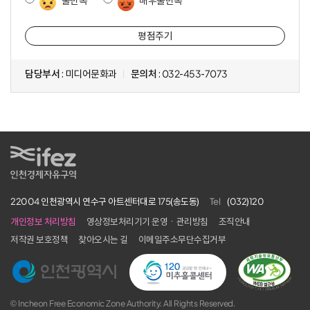
불만족
매우불만족
도
조
사
담당부서
: 미디어문화과
문의처
: 032-453-7073
IFEZ 인천경제자유구역
22004 인천광역시 연수구 아트센터대로 175(송도동)
Tel
(032)120
개인정보 처리방침
영상정보처리기기 운영ㆍ관리방침
조직안내
저작권 보호정책
찾아오시는 길
이메일주소무단수집거부
© Incheon Free Economic Zone Authority. All Rights Reserved.