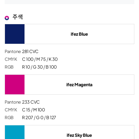
주색
ifez Blue
Pantone
281 CVC
CMYK
C 100 / M 75 / K 30
RGB
R 10 / G 30 / B 100
ifez Magenta
Pantone
233 CVC
CMYK
C 15 / M 100
RGB
R 207 / G 0 / B 127
ifez Sky Blue