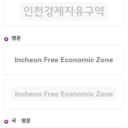
영문
국ㆍ영문