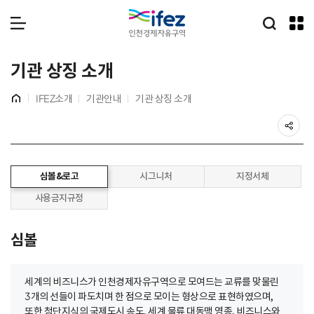
IFEZ 인천경제자유구역
통합검
메뉴 열기
기관 상징 소개
홈
IFEZ소개
기관안내
기관 상징 소개
공
본
심볼&로고
시그니처
지정서체
문
시
사용금지규정
작
심볼
세계의 비즈니스가 인천경제자유구역으로 모여드는 교류를 맞물린
3개의 선들이 파도치며 한 점으로 모이는 형상으로 표현하였으며,
또한 첨단지식의 국제도시 송도, 세계 물류 대동맥 영종, 비즈니스와