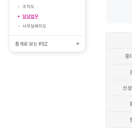
문
시
조직도
작
담당업무
사무실배치도
통계로 보는 IFEZ
중
신성