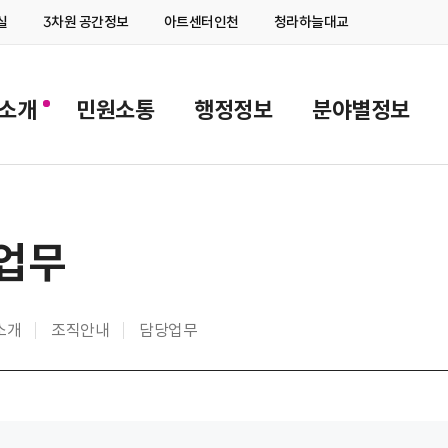
실
3차원 공간정보
아트센터인천
청라하늘대교
Z소개
민원소통
행정정보
분야별정보
업무
Z소개
조직안내
담당업무