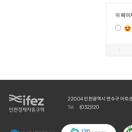
콘
텐
이 페이
츠
만
족
도
조
사
IFEZ 인천경제자유구역
22004 인천광역시 연수구 아트센
Tel
(032)120