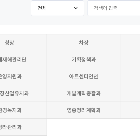
검
게
색
시
항
물
목
검
선
색
택
청장
차장
대재해관리단
기획정책과
운영지원과
아트센터인천
장산업유치과
개발계획총괄과
환경녹지과
영종청라계획과
청라관리과