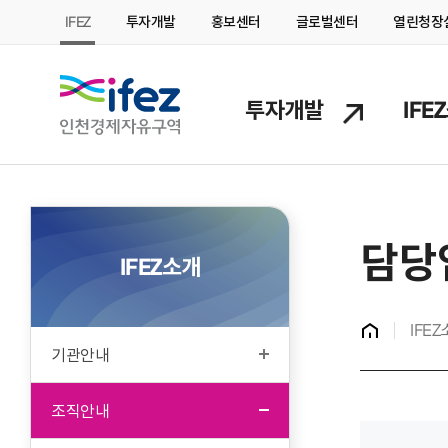
IFEZ
투자개발
홍보센터
글로벌센터
열린청장
IFEZ 인천경제자유구역
투자개발
IFE
담당
IFEZ소개
홈
IFE
기관안내
조직안내
본