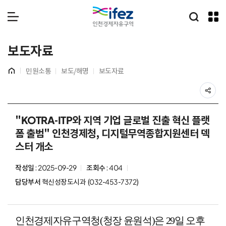
IFEZ 인천경제자유구역
통합검
메뉴 열기
보도자료
홈
민원소통
보도/해명
보도자료
공
본
문
"KOTRA-ITP와 지역 기업 글로벌 진출 혁신 플랫
시
폼 출범" 인천경제청, 디지털무역종합지원센터 덱
작
스터 개소
작성일
: 2025-09-29
조회수
: 404
담당부서
혁신성장도시과 (032-453-7372)
인천경제자유구역청
(
청장 윤원석
)
은
29
일 오후