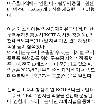
미추홀타워
에서 인천 디지털무역종합지원센
터
(
덱스터
, deXter)
개소식을 개최했다고 밝혔
다
.
이번 개소식에는 인천경제자유구역청
,
대한
무역투자진
흥공사
(KOTRA,
사장 강경성
),
인
천테크노파크
(ITP)
및 지역 기업 관계자 및 대
학생 등이 참석했
다
.
덱스터는 누구나 수출할 수 있는 디지털 무역
플랫폼 활성화를 위해 구축
된
지역 거점 플랫
폼이다
.
전국
18
개소가 이미 운영되고 있으며
,
인천은
2025
년
7
월부터 준비과정을 거쳐 송도
미추홀타워
1
층
(373
㎡
규모
)
에 문을 열었다
.
센터는
IFEZ
의 행정 지원
, KOTRA
의 글로벌 네
트워크
,
ITP
의
기
업지원 역량을
결합해 운영된
다
.
인천테크노파크는 매년
70
개
사업을 통해
1,