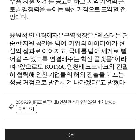
수출 지원 체계를
공고히 하고
,
지역 기업의 글
로벌 경쟁력을 높이는 혁신 거점으로 도
약할
전
망이다
.
윤원석 인천경제자유구역청장은
“
덱스터는 단
순한 지원 공간을 넘어
,
기업의
아이디어가 현
실의 성과로 이어지고
,
국내를 넘어 세계로 뻗
어갈 수 있도록 연결해주는 혁신 플랫폼
”
이라
며
“
앞으로도
KOTRA,
인천테크노파크와 긴밀
히 협력해
인천 기
업들의 해외 진출을 이끄는
성공 거점으로 발전시켜 나가겠다
”
고 밝혔다
.
250929_IFEZ 보도자료(인천 덱스터 9월 29일 개소).hwp
미리보기
목록