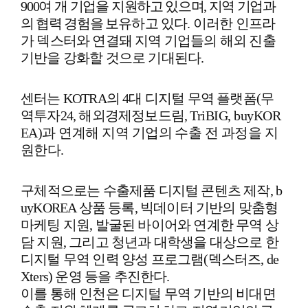
900
여 개 기업을 지
원하고 있으며
,
지역 기업과
의 협력 경험을
보유하고 있다
.
이러한 인프라
가 덱스터와 연결돼 지역 기업들의 해외 진출
기반을 강화할 것으로 기대된다
.
센터는
KOTRA
의
4
대 디지털 무역 플랫폼
(
무
역투자
24,
해외경제정보드림
,
TriBIG, buyKOR
EA)
과 연계해 지역 기업의 수출 전 과정을 지
원한다
.
구
체적으로는 수출제품 디지털 콘텐츠 제작
, b
uyKOREA
상품 등록
,
빅데이터 기반의 맞춤형
마케팅 지원
,
발굴된 바이어와 연계한 무역 상
담 지원
,
그리고 청년과 대학생을 대상으로 한
디지털 무역 인력 양성 프로그램
(
덱스터즈
, de
Xters)
운영 등을 추진한다
.
이를 통해 인천은 디지털 무역 기반의 비대면