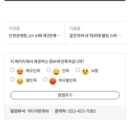
이전글
다음글
인천경제청, LH·iH와 제3연륙교 공원 조성안 협약 체결
골든하버 내 '테르메 웰빙 스파&리조트' 조성 시동
콘
텐
이 페이지에서 제공하는 정보에 만족하십니까?
츠
매우만족
만족
보통
만
족
불만족
매우불만족
도
조
사
담당부서
: 미디어문화과
문의처
: 032-453-7083