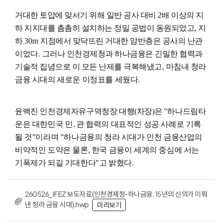
거대한 토압에 맞서기 위해 일반 공사 대비
2
배 이상의 지
하 지지대를 촘촘히 설치하는 정밀 공법이 동원되었고
,
지
하
30m
지점에서 맞닥뜨린 거대한 암반층은 공사의 난관
이었다
.
그러나 인천경제청과 하나금융은 긴밀한 협력과
기술적 집념으로 이 모든 난제를 극복해냈고
,
마침내
청라
금융 시대의 새로운 이정표를 세웠다
.
윤백진 인천경제자유구역청장 대행
(
차장
)
은
"
하나드림타
운은 대한민국 민
․
관 협력의 대표적인 성공 사례로 기록
될 것
”
이라며
"
하나금융의 청라 시대가 인천 금융산업의
비약적인 도약은 물론
,
한국 금융이 세계의 중심에 서는
기폭제가 되길 기대한다
"
고 밝혔다
.
260526_IFEZ 보도자료(인천경제청-하나금융. 15년의 신의가 이뤄
낸 청라 금융 시대).hwp
미리보기