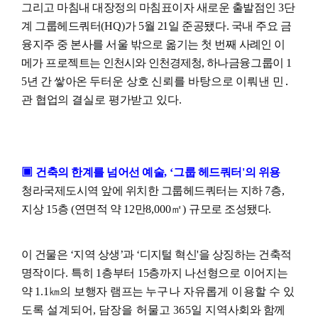
그리고 마침내 대장정의 마침표이자 새로운 출발점인
3
단
계 그룹헤드쿼터
(HQ)
가
5
월
21
일 준공됐다
.
국내 주요 금
융지주 중 본사를 서울
밖으로 옮기는 첫 번째 사례인 이
메가 프로젝트는
인천시와 인천경제청
,
하나금융그룹이
1
5
년 간 쌓아온
두터운 상호 신뢰를 바탕으로 이뤄낸 민
․
관 협업의 결실로 평가받고 있다
.
▣
건축의 한계를 넘어선 예술
, ‘
그룹 헤드쿼터
'
의 위용
청라국제도시역 앞에 위치한 그룹헤드쿼터는 지하
7
층
,
지상
15
층
(
연면적 약
12
만
8,000
㎡
)
규모로 조성됐다
.
이 건물은
‘
지역 상생
’
과
‘
디지털 혁신
'
을 상징하는 건축적
명작이
다
.
특히
1
층부터
15
층까지 나선형으로 이어지는
약
1.1
㎞
의 보행자 램프
는
누구나 자유롭게 이용할 수 있
도록 설계되어
,
담장을 허물고
365
일 지
역사회와 함께