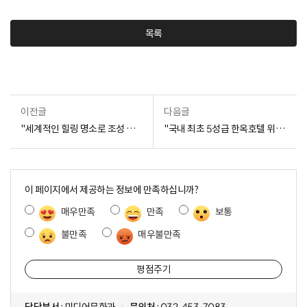
목록
이전글
다음글
"세계적인 힐링 명소로 조성 본격화" 인천경제청, 송도국제에코센터 조성 협력체계 강화
"국내 최초 5성급 한옥호텔 위상 이어간다" 송도 경원재 바이 워커힐, 다시 한 번 5성급 인증
콘
텐
이 페이지에서 제공하는 정보에 만족하십니까?
츠
매우만족
만족
보통
만
족
불만족
매우불만족
도
조
사