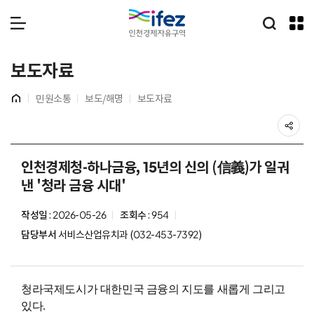
IFEZ 인천경제자유구역
통합검
메뉴 열기
보도자료
홈
민원소통
보도/해명
보도자료
공
본
문
인천경제청-하나금융, 15년의 신의 (信義)가 일궈
시
낸 '청라 금융 시대'
작
작성일
: 2026-05-26
조회수
: 954
담당부서
서비스산업유치과 (032-453-7392)
청라국제도시가 대한민국 금융의 지도를 새롭게 그리고
있다
.