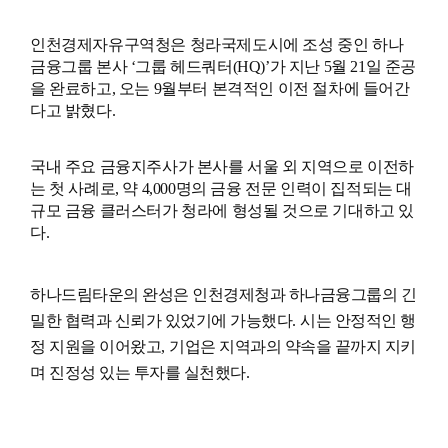
인천경제자유구역청은 청라국제도시에 조성 중인 하나
금융그룹 본사
‘
그룹 헤드쿼터
(HQ)’
가 지난
5
월
21
일 준공
을 완료하고
,
오는
9
월부터 본격적인 이전 절차에 들어간
다고 밝혔다
.
국내 주요 금융지주사가 본사를 서울 외 지역으로 이전하
는 첫 사례로
,
약
4,000
명의 금융 전문 인력이 집적되는 대
규모 금융 클러스터가 청라에 형성될 것으로 기대하고 있
다
.
하나드림타운의 완성은 인천경제청과 하나금융그룹의 긴
밀한 협력과 신뢰가 있었기에 가능했다
.
시는 안정적인 행
정 지원을 이어왔고
,
기업은 지역과의 약속을 끝까지 지키
며 진정성 있는 투자를 실천했다
.