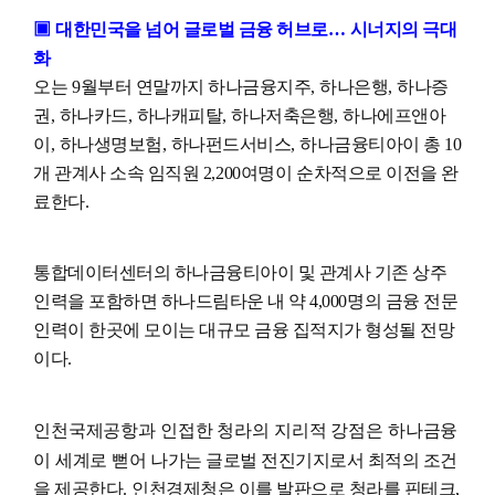
▣
대한민국을 넘어 글로벌 금융 허브로
…
시너지의 극대
화
오는
9
월부터 연말까지 하나금융지주
,
하나은행
,
하나증
권
,
하나카드
,
하나캐피탈
,
하나저축은행
,
하나에프앤아
이
,
하나생명보험
,
하나펀드서비스
,
하나금융티아이 총
10
개 관계사 소속 임직
원
2,200
여명이
순차적으로 이전을 완
료한다
.
통합데이터센터의 하나금융티아이 및 관계사 기존 상주
인력을 포함하면 하나드림타운 내 약
4,000
명
의 금융 전문
인력이 한곳에 모이는 대규모 금융 집적지가 형성될 전망
이다
.
인천국제공항과 인접한 청라의 지리적 강점은 하나금융
이 세계로 뻗어
나가는 글로벌 전진기지로서 최적의 조건
을 제공한다
.
인천경제청은 이를 발판으로 청라를 핀테크
,