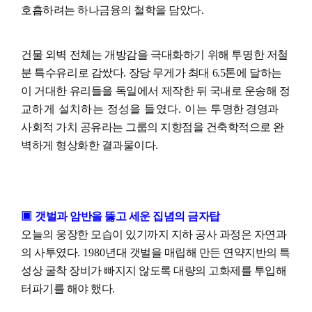
호흡하려는 하나금융의 철학을 담았다
.
건물 외벽 전체는 개방감을 극대화하기 위해 투명한 저철
분 특수유리
로
감쌌다
.
장당 무게가 최대
6.5
톤에 달하는
이 거대한 유리들을 독일에
서
제작한 뒤 국내로 운송해
정
교하게 설치하는 정성을 들였다
.
이는 투
명한 경영과
사회적 가치 공유라는 그룹의 지향점을 건축학적으로 완
벽하게 형상화한 결과물이다
.
▣
갯벌과 암반을 뚫고 세운 집념의 금자탑
오늘의 웅장한 모습이 있기까지 지하 공사 과정은 자연과
의 사투였다
. 1980
년대 갯벌을 매립해 만든 연약지반의 특
성상 굴착 장비가 빠지지 않도록 대량의 고화제를 투입해
터파기를 해야 했다
.