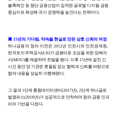
블록체인 등 첨단 금융산업이 집적된
글로벌 디지털 금융
중심지로 육성해 국가 경쟁력을 높인다는 전략이다
.
▣
15
년의 기다림
,
약속을 현실로 만든 상호 신뢰의 여정
하나금융의 청라 이전은
2012
년 인천시와 인천경제청
,
한국토지주택공
사
(LH)
가 금융타운 조성을 위한 양해각
서
(MOU)
를 체결하며 첫발을 뗐다
.
이후
15
년에 걸친 긴
시간 동안 양 기관은 흔들림 없는 협력과 신뢰를 바탕으로
협약 내용을 성실히 이행해왔다
.
그 결과
1
단계 통합데이터센터
(2017
년
), 2
단계 하나글로
벌캠퍼스
(2018
년
)
가 성공적으로 안착하며 청라 금융 인프
라의 기반을 다졌다
.