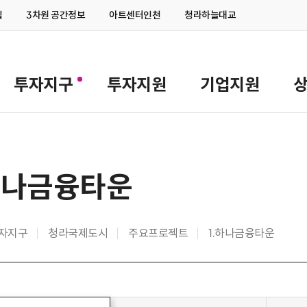
실
3차원 공간정보
아트센터인천
청라하늘대교
로고
투자지구
투자지원
기업지원
상
하나금융타운
자지구
청라국제도시
주요프로젝트
1.하나금융타운