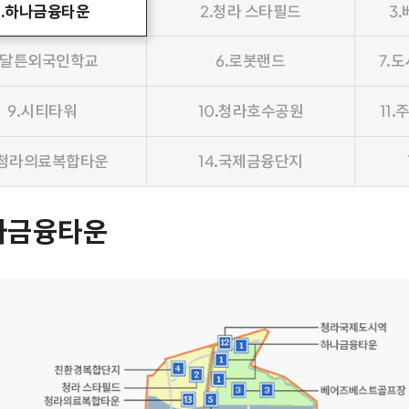
1.하나금융타운
2.청라 스타필드
3
.달튼외국인학교
6.로봇랜드
7.
9.시티타워
10.청라호수공원
11.
3.청라의료복합타운
14.국제금융단지
하나금융타운