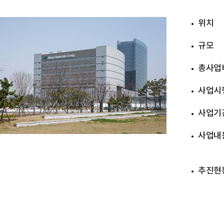
위치
규모
총사업
사업시
사업기
사업내
추진현