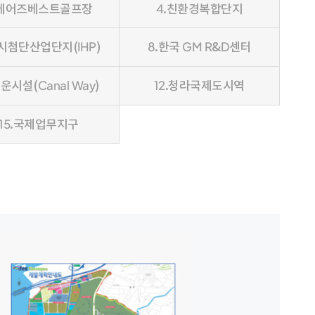
.베어즈베스트골프장
4.친환경복합단지
도시첨단산업단지(IHP)
8.한국 GM R&D센터
주운시설(Canal Way)
12.청라국제도시역
15.국제업무지구