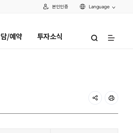
본인인증
Language
담/예약
투자소식
통합검색
누리집 
주요 누리집
공유하기
프린트