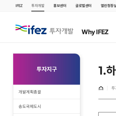
IFEZ
투자개발
홍보센터
글로벌센터
열린청장
IFEZ 인천경제자유구역 
Why IFEZ
1.
투자지구
홈
투
개발계획총괄
송도국제도시