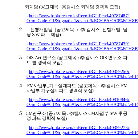
1.
회계팀 (
공고제목 : ㈜캠시스 회계팀 경력직 모집
)
-
https://www.jobkorea.co.kr/Recruit/GI_Read/40787487?
Oem_Code=C1&logpath=1&stext=%EC%BA%A0%EC%8B
2.
선행개발팀 (공고제목 : ㈜캠시스
선행개발 담
당 S/W 파트 채용
)
-
https://www.jobkorea.co.kr/Recruit/GI_Read/40787439?
Oem_Code=C1&logpath=1&stext=%EC%BA%A0%EC%8B
3.
OIS Act 연구소 (공고제목 : ㈜캠시스
OIS 연구소 파
트 별 경력직 모집
)
-
https://www.jobkorea.co.kr/Recruit/GI_Read/40359250?
Oem_Code=C1&logpath=1&stext=%EC%BA%A0%EC%8B
4.
FM사업부_기구설계파트 (공고제목 : ㈜캠시스
FM
사업부 기구설계파트 경력직 모집
)
-
https://www.jobkorea.co.kr/Recruit/GI_Read/40810846?
Oem_Code=C1&logpath=1&stext=%EC%BA%A0%EC%8B
5.
CM연구소 (공고제목 : ㈜캠시스
CM사업부 S/W 후공
정 파트 경력직 모집
)
-
https://www.jobkorea.co.kr/Recruit/GI_Read/40359275?
Oem_Code=C1&logpath=1&stext=%EC%BA%A0%EC%8B