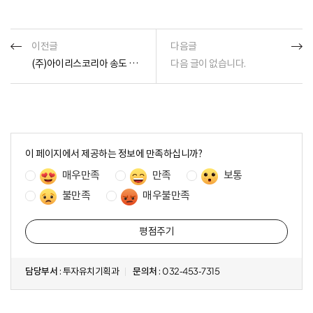
이전글
다음글
(주)아이리스코리아 송도 채용공고
다음 글이 없습니다.
콘
텐
이 페이지에서 제공하는 정보에 만족하십니까?
츠
매우만족
만족
보통
만
족
불만족
매우불만족
도
조
사
담당부서
: 투자유치기획과
문의처
: 032-453-7315