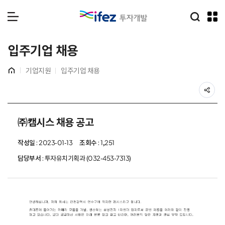
통합검
IFEZ 인천경제자유구역 로
메뉴 열기
입주기업 채용
홈
기업지원
입주기업 채용
공
㈜캠시스 채용 공고
작성일
: 2023-01-13
조회수
: 1,251
담당부서
: 투자유치기획과 (032-453-7313)